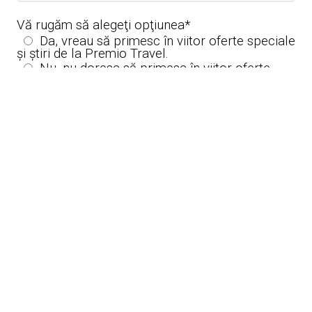
Vă rugăm să alegeţi opţiunea
*
Da, vreau să primesc în viitor oferte speciale
și știri de la Premio Travel.
Nu, nu doresc să primesc în viitor oferte
speciale și știri de la Premio Travel.
Aș prefera să fiu sunat în intervalul următor:
Prelucrăm datele dumneavoastră în
conformitate cu
Politica de Confidenţialitate a
Premio Travel România
.