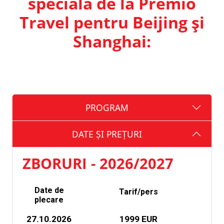
specială de la Premio
Travel pentru Beijing și
Shanghai:
PROGRAM
DATE ȘI PREȚURI
ZBORURI - 2026/2027
Date de
Tarif/pers
plecare
27.10.2026
1999 EUR