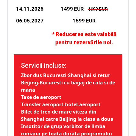
14.11.2026
1499 EUR
1699 EUR
06.05.2027
1599 EUR
* Reducerea este valabilă
pentru rezervările noi.
Servicii incluse:
Zbor dus Bucuresti-Shanghai si retur
Beijing-Bucuresti cu bagaj de cala si de
mana
Taxe de aeroport
Transfer aeroport-hotel-aeroport
Bilet de tren de mare viteza din
Shanghai catre Beijing la clasa a doua
Insotitor de grup vorbitor de limba
romana pe toata durata programului