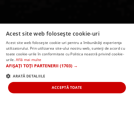
Acest site web folosește cookie-uri
Circuit China si Tibet - o
Acest site web folosește cookie-uri pentru a îmbunătăți experiența
utilizatorului. Prin utilizarea site-ului nostru web, sunteți de acord cu
calatorie intre istorie si
toate cookie-urile în conformitate cu Politica noastră privind cookie-
urile.
Află mai multe
spiritualitate 13 zile la
AFIȘAȚI TOȚI PARTENERII
(1703) →
preturi de la 2849 euro!
ARATĂ DETALIILE
ACCEPTĂ TOATE
Porniti intr-o calatorie
spectaculoasa prin China