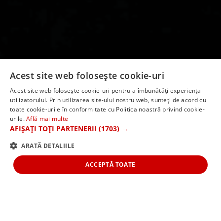
Acest site web folosește cookie-uri
10 ZILE CIRCUIT CHINA
Acest site web folosește cookie-uri pentru a îmbunătăți experiența
utilizatorului. Prin utilizarea site-ului nostru web, sunteți de acord cu
HONG KONG
toate cookie-urile în conformitate cu Politica noastră privind cookie-
urile.
Află mai multe
de la 2249 euro de
AFIȘAȚI TOȚI PARTENERII
(1703) →
persoană!
ARATĂ DETALIILE
ACCEPTĂ TOATE
Va invitam intr-o