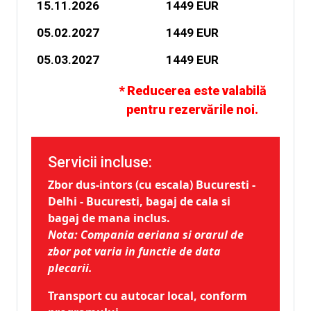
15.11.2026
1449 EUR
05.02.2027
1449 EUR
05.03.2027
1449 EUR
* Reducerea este valabilă
pentru rezervările noi.
Servicii incluse:
Zbor dus-intors (cu escala) Bucuresti -
Delhi - Bucuresti, bagaj de cala si
bagaj de mana inclus.
Nota:
Compania aeriana si orarul de
zbor pot varia in functie de data
plecarii.
Transport cu autocar local, conform