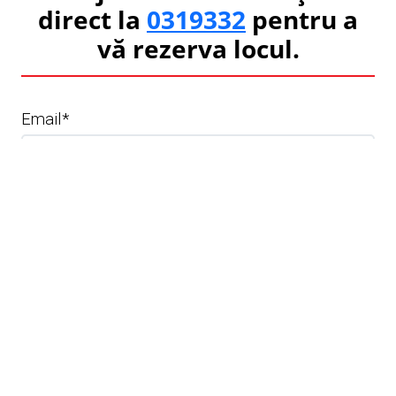
direct la
0319332
pentru a
vă rezerva locul.
Email
*
Prеnume
*
Nume de familie
*
Număr de telefon
*