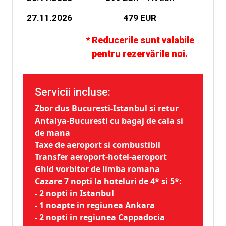
27.11.2026
479 EUR
* Reducerile sunt valabile
pentru rezervările noi.
Servicii incluse:
Zbor dus Bucuresti-Istanbul si retur
Antalya-Bucuresti cu bagaj de cala si
de mana
Taxe de aeroport si combustibil
Transfer aeroport-hotel-aeroport
Ghid vorbitor de limba romana
Cazare 7 nopti la hoteluri de 4* si 5*:
- 2 nopti in Istanbul
- 1 noapte in regiunea Ankara
- 2 nopti in regiunea Cappadocia