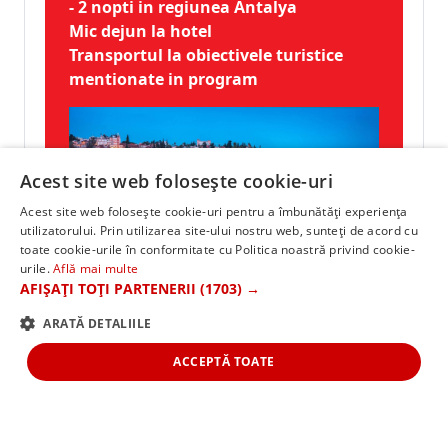
- 2 nopti in regiunea Antalya
Mic dejun la hotel
Transportul la obiectivele turistice
mentionate in program
PACHETE SUPLIMENTARE