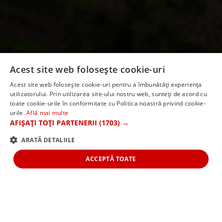
Acest site web folosește cookie-uri
Acest site web folosește cookie-uri pentru a îmbunătăți experiența
utilizatorului. Prin utilizarea site-ului nostru web, sunteți de acord cu
CIRCUIT TURCIA -
toate cookie-urile în conformitate cu Politica noastră privind cookie-
urile.
Află mai multe
ANATOLIA DE EST 7 ZILE
AFIȘAȚI TOȚI PARTENERII
(1703) →
de la 1495 euro/persoana
ARATĂ DETALIILE
ACCEPTĂ TOATE
Rezervă o excursie de